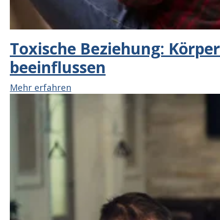
Toxische Beziehung: Körper
beeinflussen
Mehr erfahren