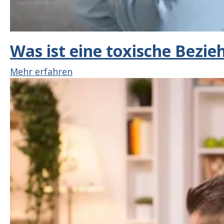
Was ist eine toxische Bezi
Mehr erfahren