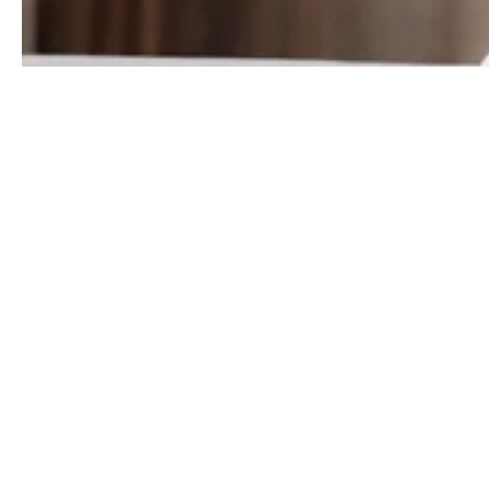
Toxische Menschen ärgern:
Mehr erfahren
Toxische Männlichkeit: Was 
unser Leben?
Mehr erfahren
Toxische Beziehung: Anzei